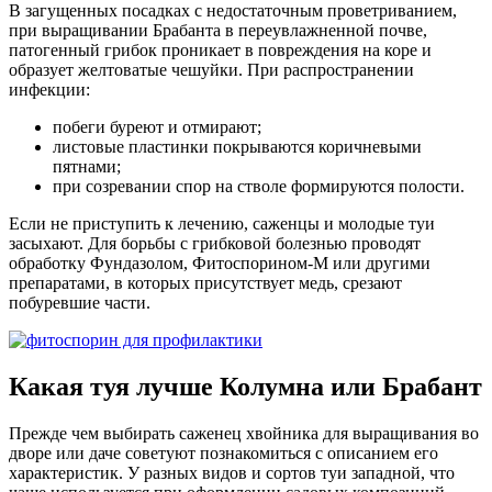
В загущенных посадках с недостаточным проветриванием,
при выращивании Брабанта в переувлажненной почве,
патогенный грибок проникает в повреждения на коре и
образует желтоватые чешуйки. При распространении
инфекции:
побеги буреют и отмирают;
листовые пластинки покрываются коричневыми
пятнами;
при созревании спор на стволе формируются полости.
Если не приступить к лечению, саженцы и молодые туи
засыхают. Для борьбы с грибковой болезнью проводят
обработку Фундазолом, Фитоспорином-М или другими
препаратами, в которых присутствует медь, срезают
побуревшие части.
Какая туя лучше Колумна или Брабант
Прежде чем выбирать саженец хвойника для выращивания во
дворе или даче советуют познакомиться с описанием его
характеристик. У разных видов и сортов туи западной, что