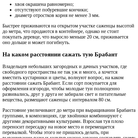
хвоя окрашена равномерно;
отсутствуют побуревшие кончики;
диаметр отростков корня не менее 3 мм.
Быстрее приживаются на открытом участке саженцы высотой
до метра, что продаются в контейнере, однако не стоит
покупать деревце, что выросло меньше 20 см, приживается
оно дольше и может погибнуть.
На каком расстоянии сажать тую Брабант
Владельцев небольших загородных и дачных участков, где
свободного пространства не так уж и много, а хочется
вместить кустарники и цветы, волнуют вопрос, на каком
расстоянии сажать Брабант. Если сорт покупается для
оформления изгороди, чтобы молодые туи полноценно
развивались, друг у друга не забирали свет и питательные
вещества, размещают саженцы с интервалом 80 см.
Расстояние увеличивают до метра при выращивании Брабанта
группами, в композициях, где хвойники комбинируют с
другими декоративными культурами. Взрослая туя плохо
переносит пересадку на новое место и перемещается
перевалкой. Чтобы этого не пришлось делать, при
выращивании разных культур нужно заранее составлять схему