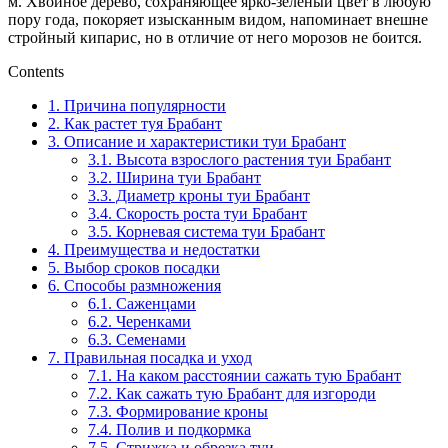
м. Хвойное дерево, сохраняющее ярко-зеленый цвет в любую
пору года, покоряет изысканным видом, напоминает внешне
стройный кипарис, но в отличие от него морозов не боится.
Contents
1.
Причина популярности
2.
Как растет туя Брабант
3.
Описание и характеристики туи Брабант
3.1.
Высота взрослого растения туи Брабант
3.2.
Ширина туи Брабант
3.3.
Диаметр кроны туи Брабант
3.4.
Скорость роста туи Брабант
3.5.
Корневая система туи Брабант
4.
Преимущества и недостатки
5.
Выбор сроков посадки
6.
Способы размножения
6.1.
Саженцами
6.2.
Черенками
6.3.
Семенами
7.
Правильная посадка и уход
7.1.
На каком расстоянии сажать тую Брабант
7.2.
Как сажать тую Брабант для изгороди
7.3.
Формирование кроны
7.4.
Полив и подкормка
7.5.
Стрижка и обрезка туи