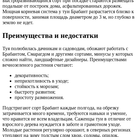
Быстроразвивающийся сорт при посадке стараются размещать
подальше от построек дома, асфальтированных дорожек.
Мощная корневая система у туи Брабант разрастается близко к
поверхности, занимая площадь диаметром до 3 м, но глубоко в
землю не идет.
Преимущества и недостатки
Туя полюбилась дачникам и садоводам, обожают работать с
Брабантом, Смарагдом и другими сортами, минусы у которых
сложно найти, ландшафтные дизайнеры. Преимуществами
вечнозеленого растения считают:
декоративность;
неприхотливость в уходе;
стойкость к морозам;
быстроту развития;
простоту размножения.
Подстригают сорт Брабант каждые полгода, на обрезку
затрачивается много времени, требуются навыки и умение,
что нравится не всем владельцам. Саженцы туи в отличие от
взрослого дерева нуждается в заботе и грамотном уходе.
Молодые растения регулярно орошают, в северных регионах
утепляют на зиму толстым слом хвои, соломы, опилок.