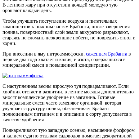
В летнюю жару при отсутствии дождей молодую тую
орошают каждый день.
Чтобы улучшить поступление воздуха и питательных
компонентов к нижним частям Брабанта, после завершения
полива, поверхностный слой земли аккуратно разрыхляют,
стараясь не сломать неокрепшие побеги, не повредить ствол и
корни.
При внесении в яму нитроаммофоски,
саженцам Брабанта
в
первые два года хватает и калия, и азота, содержащихся в
минеральной смеси в повышенной концентрации.
С наступлением весны взрослую туя подкармливают. Если
хвойник отстает в развитии, в летние месяцы дополнительно
вносят комплексное удобрение из магазина. Готовые
минеральные смеси часто заменяют органикой, которая
улучшает структуру почвы, обеспечивает Брабант
полноценным питанием и в описании к сорту допускается в
качестве удобрения.
Подкармливают тую западную осенью, насыщение фосфором
и калием судя по отзывам садоводов помогает декоративной