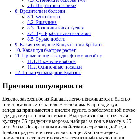
7.6.
Подготовке к зиме
8.
Вредители и болезни
8.1.
Фитофтора
8.2.
Ржавчина
8.3.
Ложнощитовка туевая
8.4.
Туя Брабант желтеет хвоя
8.5.
Бурые побеги
9.
Какая туя лучше Колумна или Брабант
10.
Какая туя быстрее растет
11.
Применение в ландшафтном дизайне
11.1.
В качестве забора
11.2.
Одиночные посадки
12.
Цена туи западной Брабант
Причина популярности
Дерево, завезенное из Канады, легко приживается и быстро
приспосабливается к новым условиям. В природе туя
западная принимается в кислом грунте, в заболоченной почве,
где другие растения погибают. Выдерживает вечнозеленая
культура 35-градусные морозы, набирая за год в высоту в 25
или 30 см. Декоративными свойствами сорт западной туи
Брабант радует и в тени, и на солнце. Хвойное дерево
нормально переносит воздух загрязненный выхлопными