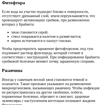
Фитофтора
Если вода на участке подходит близко к поверхности,
отсутствует дренажный слой, земля переувлажняется, что
провоцирует активизацию грибков, при размножении
которых у Брабанта:
хвоя становится серой;
ствол покрывается налетом и размягчается;
корни истончаются и пахнут гнилью.
Чтобы предотвратить заражение фитофторозом, под тую
подливают раствор фунгицида, который готовят в
соответствии с инструкцией. При инфицировании Брабанта
грибковой болезнью меняют почву, зараженную спорами.
Ржавчина
Иногда у саженцев весной хвоя становится темной и
осыпается. Такие признаки указывают на размножение
микроорганизмов, вызывающих ржавчину. Чтобы инфекция
не распространилась на другие хвойники, побеги,
пораженные болезнью, обрезают и сжигают, здоровые
экземпляры с наступлением вегетации поливают жидким
Фундазолом.