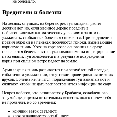
не обломало.
Вредители и болезни
На лесных опушках, на берегах рек туя западная растет
десятки лет, но, если хвойное дерево посадить в
неблагоприятных климатических условиях и за ним не
ухаживать, стойкость к болезням снижается. При нарушении
правил обрезки на пеньках поселяются грибки, вызывающие
корневую гниль. Хотя на коре возле основания не сразу
появляются белесые пятна, указывающими на инфицирование
патогенами, туя ослабляется и в результате повреждении
корня при сильном ветре падает на землю.
Армиллярная гниль развивается при заглубленной посадке,
избыточном увлажнении, отсутствии проветривания нижних
ярусов. Болезнь не лечится, пораженные туи выкапывают и
сжигают, чтобы не дать распространиться инфекции по саду.
Некроз побегов, что развивается у Брабанта, ослабленного
засухой, дефицитом питательных веществ, долго ничем себя
не проявляет, но со временем:
кончики веток светлеют;
хвоя окрашивается серый цвет;