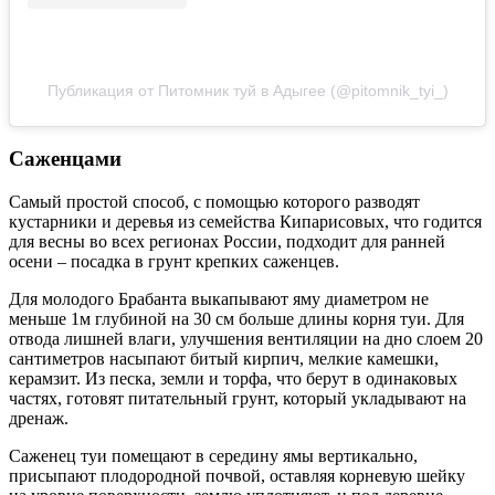
Публикация от Питомник туй в Адыгее (@pitomnik_tyi_)
Саженцами
Самый простой способ, с помощью которого разводят
кустарники и деревья из семейства Кипарисовых, что годится
для весны во всех регионах России, подходит для ранней
осени – посадка в грунт крепких саженцев.
Для молодого Брабанта выкапывают яму диаметром не
меньше 1м глубиной на 30 см больше длины корня туи. Для
отвода лишней влаги, улучшения вентиляции на дно слоем 20
сантиметров насыпают битый кирпич, мелкие камешки,
керамзит. Из песка, земли и торфа, что берут в одинаковых
частях, готовят питательный грунт, который укладывают на
дренаж.
Саженец туи помещают в середину ямы вертикально,
присыпают плодородной почвой, оставляя корневую шейку