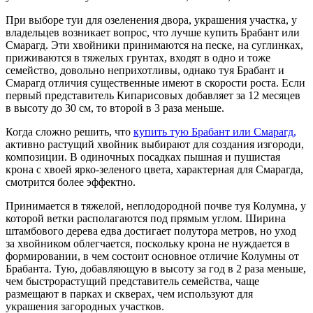
При выборе туи для озеленения двора, украшения участка, у
владельцев возникает вопрос, что лучше купить Брабант или
Смарагд. Эти хвойники принимаются на песке, на суглинках,
приживаются в тяжелых грунтах, входят в одно и тоже
семейство, довольно неприхотливы, однако туя Брабант и
Смарагд отличия существенные имеют в скорости роста. Если
первый представитель Кипарисовых добавляет за 12 месяцев
в высоту до 30 см, то второй в 3 раза меньше.
Когда сложно решить, что
купить тую Брабант или Смарагд,
активно растущий хвойник выбирают для создания изгороди,
композиции. В одиночных посадках пышная и пушистая
крона с хвоей ярко-зеленого цвета, характерная для Смарагда,
смотрится более эффектно.
Принимается в тяжелой, неплодородной почве туя Колумна, у
которой ветки располагаются под прямым углом. Ширина
штамбового дерева едва достигает полутора метров, но уход
за хвойником облегчается, поскольку крона не нуждается в
формировании, в чем состоит основное отличие Колумны от
Брабанта. Тую, добавляющую в высоту за год в 2 раза меньше,
чем быстрорастущий представитель семейства, чаще
размещают в парках и скверах, чем используют для
украшения загородных участков.