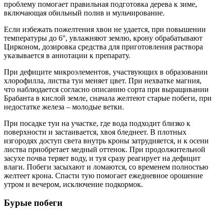
проблему помогает правильная подготовка дерева к зиме,
включающая обильный полив и мульчирование.
Если избежать пожелтения хвои не удается, при повышении
температуры до 6°, увлажняют землю, крону обрабатывают
Цирконом, дозировка средства для приготовления раствора
указывается в аннотации к препарату.
При дефиците микроэлементов, участвующих в образовании
хлорофилла, листва туи меняет цвет. При нехватке магния,
что наблюдается согласно описанию сорта при выращивании
Брабанта в кислой земле, сначала желтеют старые побеги, при
недостатке железа – молодые ветки.
При посадке туи на участке, где вода подходит близко к
поверхности и застаивается, хвоя бледнеет. В плотных
изгородях доступ света внутрь кроны затрудняется, и к осени
листва приобретает медный оттенок. При продолжительной
засухе почва теряет воду, и туя сразу реагирует на дефицит
влаги. Побеги засыхают и ломаются, со временем полностью
желтеет крона. Спасти тую помогает ежедневное орошение
утром и вечером, исключение подкормок.
Бурые побеги